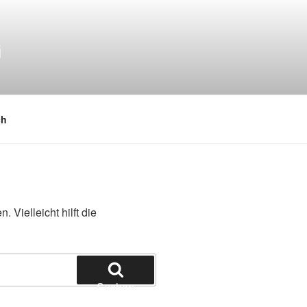
G
 zentrale Botschaft
ch
 Vielleicht hilft die
Suchen