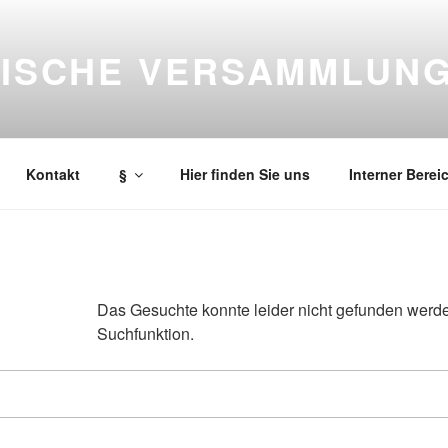
LISCHE VERSAMMLUN
cht der Bibel über Jesus Christus an alle Menschen, ist unsere
Kontakt
§
Hier finden Sie uns
Interner Berei
Das Gesuchte konnte leider nicht gefunden werden.
Suchfunktion.