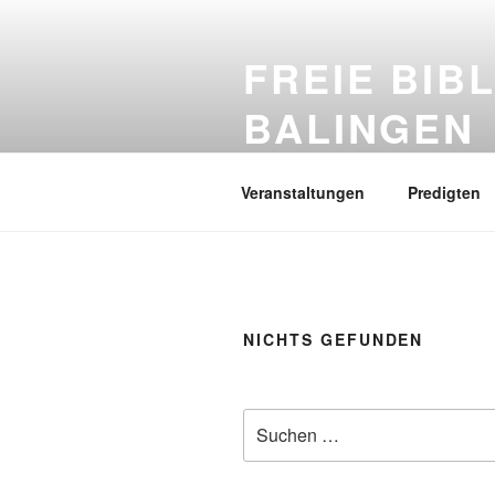
Zum
Inhalt
FREIE BIB
springen
BALINGEN
Das Evangelium, die gute Nachri
Veranstaltungen
Predigten
NICHTS GEFUNDEN
Suchen
nach: