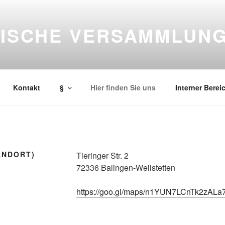
LISCHE VERSAMMLUN
cht der Bibel über Jesus Christus an alle Menschen, ist unsere
Kontakt
§
Hier finden Sie uns
Interner Berei
TANDORT)
Tieringer Str. 2
72336 Balingen-Weilstetten
https://goo.gl/maps/n1YUN7LCnTk2zALa