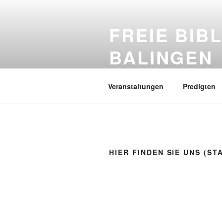
Zum
Inhalt
FREIE BIB
springen
BALINGEN
Das Evangelium, die gute Nachri
Veranstaltungen
Predigten
HIER FINDEN SIE UNS (S