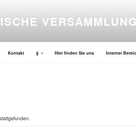
LISCHE VERSAMMLUN
cht der Bibel über Jesus Christus an alle Menschen, ist unsere
Kontakt
§
Hier finden Sie uns
Interner Berei
stattgefunden.