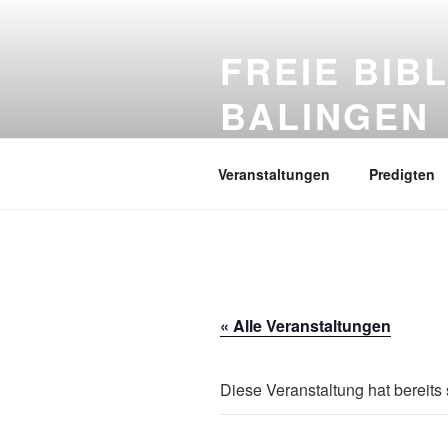
Zum
Inhalt
FREIE BIB
springen
BALINGEN
Das Evangelium, die gute Nachri
Veranstaltungen
Predigten
« Alle Veranstaltungen
Diese Veranstaltung hat bereits 